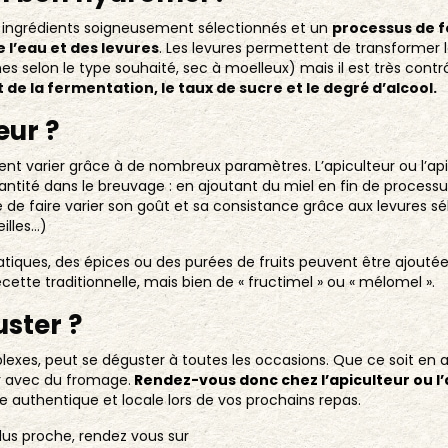
s ingrédients soigneusement sélectionnés et un
processus de f
e l’eau et des levures
. Les levures permettent de transformer 
 selon le type souhaité, sec à moelleux) mais il est très contrô
 de la fermentation, le taux de sucre et le degré d’alcool.
eur ?
nt varier grâce à de nombreux paramètres. L’apiculteur ou l’ap
antité dans le breuvage : en ajoutant du miel en fin de processus,
ble de faire varier son goût et sa consistance grâce aux levures
illes…)
tiques, des épices ou des purées de fruits peuvent être ajouté
ecette traditionnelle, mais bien de « fructimel » ou « mélomel ».
uster ?
xes, peut se déguster à toutes les occasions. Que ce soit en apé
er avec du fromage.
Rendez-vous donc chez l’apiculteur ou l’
e authentique et locale lors de vos prochains repas.
 plus proche, rendez vous sur