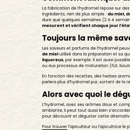
La fabrication de l’hydromel repose sur de
ingrédients, rien de plus simple :
du miel, d
dure que quelques semaines (2 à 4 semaines
mesurent et vérifient chaque jour l’état
Toujours la même sav
Les saveurs et parfums de l’hydromel peuve
de miel
utilisé dans la préparation et sa qu
liquoreux
, par exemple. Il est aussi possi
ou aux processus de maturation (fût, boute
En fonction des recettes, des herbes aroma
parlera plus d’hydromel pur, sortant de la r
Alors avec quoi le dég
L’hydromel, avec ses arômes doux et comple
ambiante, il peut tout aussi bien s’accord
pour découvrir et déguster cette alternativ
Pour trouver l’apiculteur ou l’apicultrice le