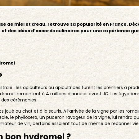
se de miel et d’eau, retrouve sa popularité en France. Déco
e et des idées d’accords culinaires pour une expérience gu
dromel
?
ale : les apiculteurs ou apicultrices furent les premiers à produi
dromel remontent à 4 millions d’années avant JC. Les égyptiens, l
 des cérémonies.
 joué au chat et à la souris. A l’arrivée de la vigne par les romai
cle, le phylloxera, un puceron ravageur de la vigne, lui rendra q
mateur de vin, certains essaient tout de même de redonner vie
 bon hydromel ?