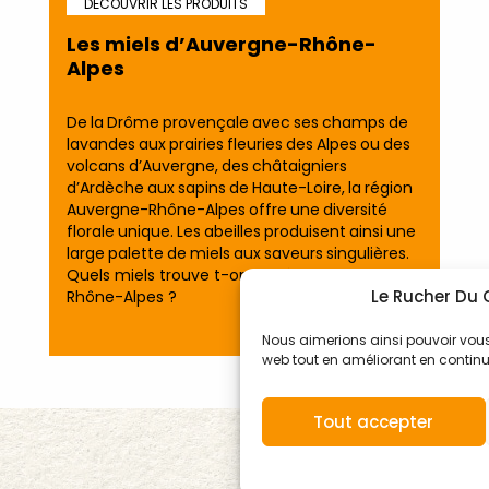
DÉCOUVRIR LES PRODUITS
Les miels d’Auvergne-Rhône-
Alpes
De la Drôme provençale avec ses champs de
lavandes aux prairies fleuries des Alpes ou des
volcans d’Auvergne, des châtaigniers
d’Ardèche aux sapins de Haute-Loire, la région
Auvergne-Rhône-Alpes offre une diversité
florale unique. Les abeilles produisent ainsi une
large palette de miels aux saveurs singulières.
Quels miels trouve t-on en région Auvergne-
Le Rucher Du C
Rhône-Alpes ?
+
Nous aimerions ainsi pouvoir vous of
web tout en améliorant en continu 
Tout accepter
Mentions légales