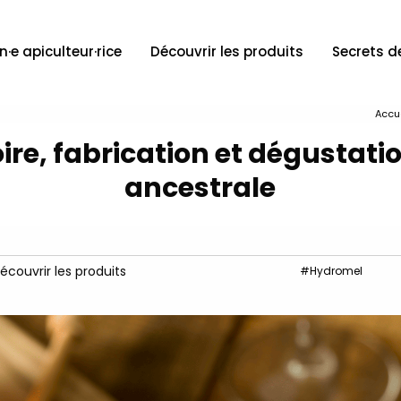
n·e apiculteur·rice
Découvrir les produits
Secrets d
Accu
oire, fabrication et dégustati
ancestrale
écouvrir les produits
#Hydromel