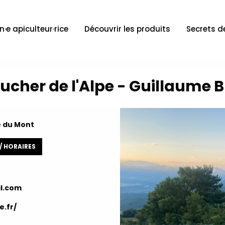
n·e apiculteur·rice
Découvrir les produits
Secrets d
Rucher de l'Alpe - Guillaume B
e du Mont
 / HORAIRES
l.com
e.fr/